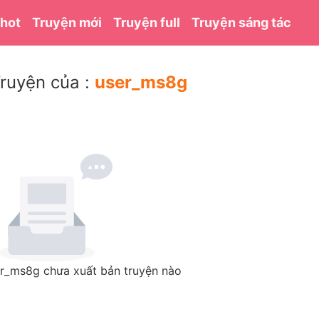
 hot
Truyện mới
Truyện full
Truyện sáng tác
ruyện của :
user_ms8g
r_ms8g chưa xuất bản truyện nào