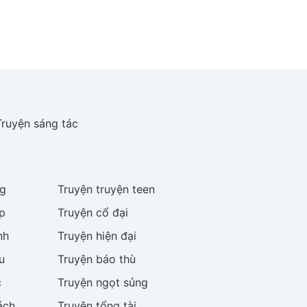
Truyện sáng tác
g
Truyện
truyện teen
p
Truyện
cổ đại
nh
Truyện
hiện đại
u
Truyện
báo thù
c
Truyện
ngọt sủng
ách
Truyện
tổng tài