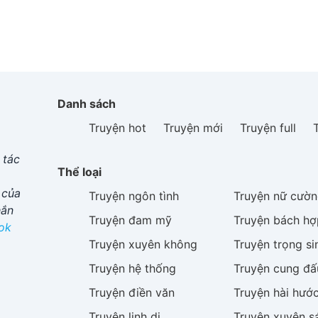
Danh sách
Truyện hot
Truyện mới
Truyện full
 tác
Thể loại
 của
Truyện
ngôn tình
Truyện
nữ cườn
hắn
Truyện
đam mỹ
Truyện
bách hợ
ok
Truyện
xuyên không
Truyện
trọng si
Truyện
hệ thống
Truyện
cung đấ
Truyện
điền văn
Truyện
hài hướ
Truyện
linh dị
Truyện
xuyên s