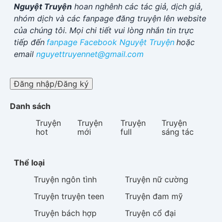
Nguyệt Truyện
hoan nghênh các tác giả, dịch giả,
nhóm dịch và các fanpage đăng truyện lên website
của chúng tôi. Mọi chi tiết vui lòng nhắn tin trực
tiếp đến
fanpage Facebook
Nguyệt Truyện
hoặc
email
nguyettruyennet@gmail.com
Đăng nhập/Đăng ký
Danh sách
Truyện
Truyện
Truyện
Truyện
hot
mới
full
sáng tác
Thể loại
Truyện
ngôn tình
Truyện
nữ cường
Truyện
truyện teen
Truyện
đam mỹ
Truyện
bách hợp
Truyện
cổ đại