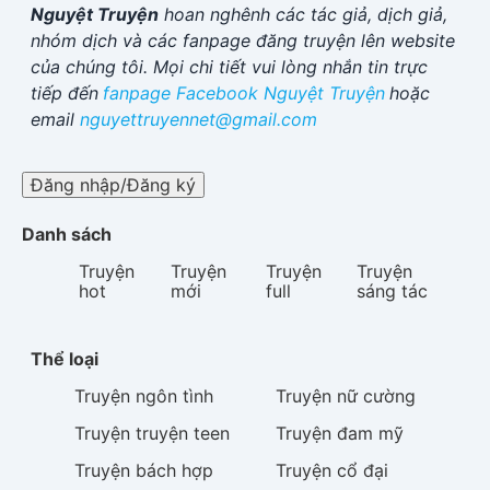
Nguyệt Truyện
hoan nghênh các tác giả, dịch giả,
nhóm dịch và các fanpage đăng truyện lên website
của chúng tôi. Mọi chi tiết vui lòng nhắn tin trực
tiếp đến
fanpage Facebook
Nguyệt Truyện
hoặc
email
nguyettruyennet@gmail.com
Đăng nhập/Đăng ký
Danh sách
Truyện
Truyện
Truyện
Truyện
hot
mới
full
sáng tác
Thể loại
Truyện
ngôn tình
Truyện
nữ cường
Truyện
truyện teen
Truyện
đam mỹ
Truyện
bách hợp
Truyện
cổ đại