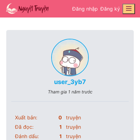
Đăng nhập
Đăng ký
user_3yb7
Tham gia
1 năm trước
Xuất bản:
0
truyện
Đã đọc:
1
truyện
Đánh dấu:
1
truyện