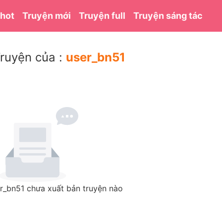
 hot
Truyện mới
Truyện full
Truyện sáng tác
ruyện của :
user_bn51
r_bn51 chưa xuất bản truyện nào