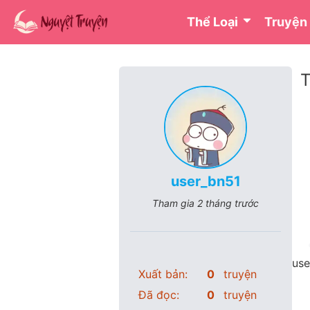
Thể Loại
Truyện
T
user_bn51
Tham gia
2 tháng trước
use
Xuất bản:
0
truyện
Đã đọc:
0
truyện