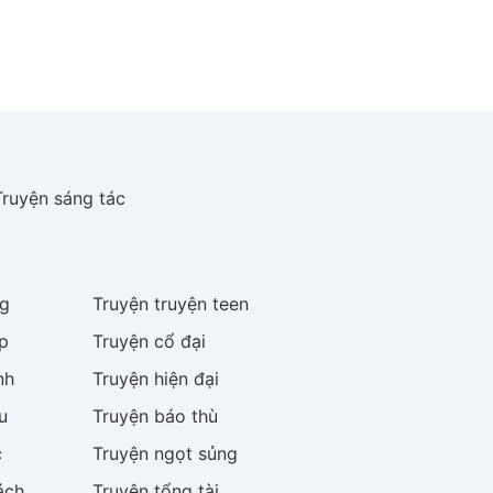
Truyện sáng tác
g
Truyện
truyện teen
p
Truyện
cổ đại
nh
Truyện
hiện đại
u
Truyện
báo thù
c
Truyện
ngọt sủng
ách
Truyện
tổng tài