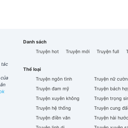
Danh sách
Truyện hot
Truyện mới
Truyện full
 tác
Thể loại
 của
Truyện
ngôn tình
Truyện
nữ cườn
hắn
Truyện
đam mỹ
Truyện
bách hợ
ok
Truyện
xuyên không
Truyện
trọng si
Truyện
hệ thống
Truyện
cung đấ
Truyện
điền văn
Truyện
hài hướ
Truyện
linh dị
Truyện
xuyên s