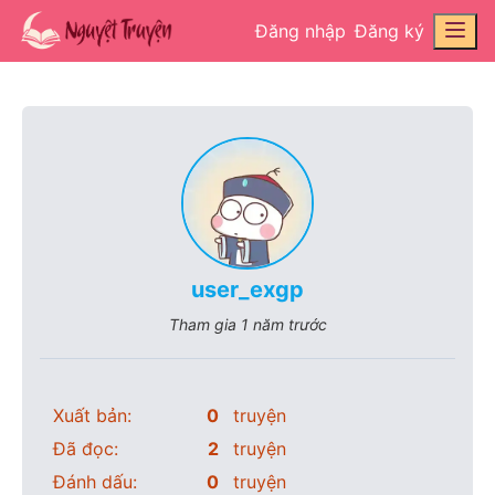
Đăng nhập
Đăng ký
user_exgp
Tham gia
1 năm trước
Xuất bản:
0
truyện
Đã đọc:
2
truyện
Đánh dấu:
0
truyện