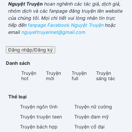
Nguyệt Truyện
hoan nghênh các tác giả, dịch giả,
nhóm dịch và các fanpage đăng truyện lên website
của chúng tôi. Mọi chi tiết vui lòng nhắn tin trực
tiếp đến
fanpage Facebook
Nguyệt Truyện
hoặc
email
nguyettruyennet@gmail.com
Đăng nhập/Đăng ký
Danh sách
Truyện
Truyện
Truyện
Truyện
hot
mới
full
sáng tác
Thể loại
Truyện
ngôn tình
Truyện
nữ cường
Truyện
truyện teen
Truyện
đam mỹ
Truyện
bách hợp
Truyện
cổ đại