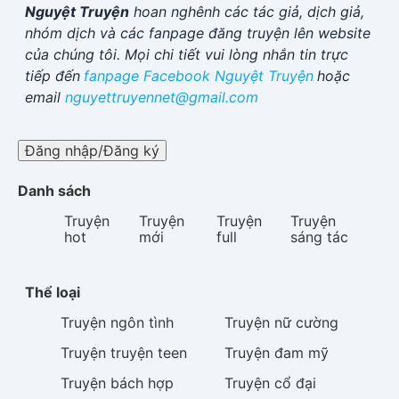
Nguyệt Truyện
hoan nghênh các tác giả, dịch giả,
nhóm dịch và các fanpage đăng truyện lên website
của chúng tôi. Mọi chi tiết vui lòng nhắn tin trực
tiếp đến
fanpage Facebook
Nguyệt Truyện
hoặc
email
nguyettruyennet@gmail.com
Đăng nhập/Đăng ký
Danh sách
Truyện
Truyện
Truyện
Truyện
hot
mới
full
sáng tác
Thể loại
Truyện
ngôn tình
Truyện
nữ cường
Truyện
truyện teen
Truyện
đam mỹ
Truyện
bách hợp
Truyện
cổ đại