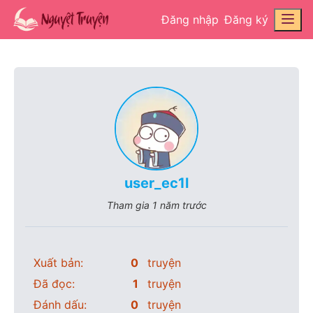
Đăng nhập
Đăng ký
user_ec1l
Tham gia
1 năm trước
Xuất bản:
0
truyện
Đã đọc:
1
truyện
Đánh dấu:
0
truyện