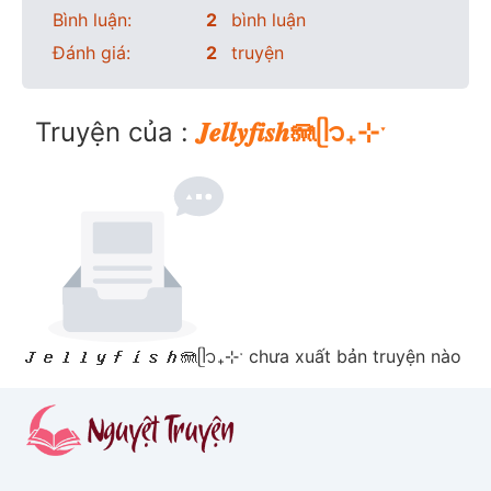
Bình luận:
2
bình luận
Đánh giá:
2
truyện
Truyện của :
𝑱𝒆𝒍𝒍𝒚𝒇𝒊𝒔𝒉🪼ᥫ᭡₊⊹ˑ
𝑱𝒆𝒍𝒍𝒚𝒇𝒊𝒔𝒉🪼ᥫ᭡₊⊹ˑ chưa xuất bản truyện nào