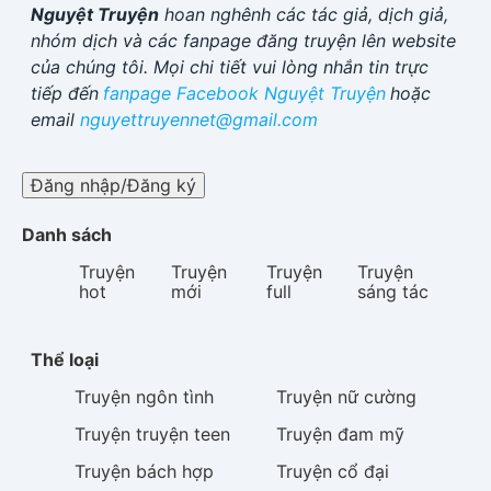
Nguyệt Truyện
hoan nghênh các tác giả, dịch giả,
nhóm dịch và các fanpage đăng truyện lên website
của chúng tôi. Mọi chi tiết vui lòng nhắn tin trực
tiếp đến
fanpage Facebook
Nguyệt Truyện
hoặc
email
nguyettruyennet@gmail.com
Đăng nhập/Đăng ký
Danh sách
Truyện
Truyện
Truyện
Truyện
hot
mới
full
sáng tác
Thể loại
Truyện
ngôn tình
Truyện
nữ cường
Truyện
truyện teen
Truyện
đam mỹ
Truyện
bách hợp
Truyện
cổ đại