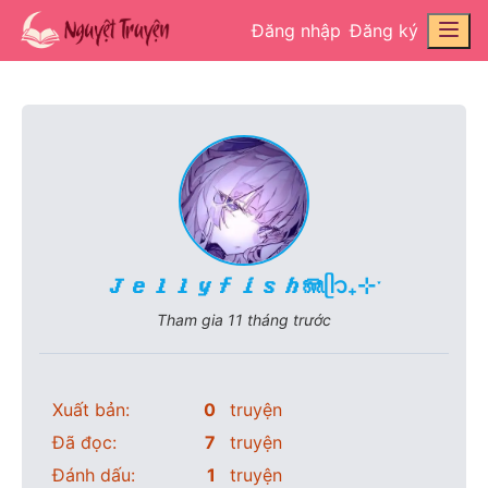
Đăng nhập
Đăng ký
𝑱𝒆𝒍𝒍𝒚𝒇𝒊𝒔𝒉🪼ᥫ᭡₊⊹ˑ
Tham gia
11 tháng trước
Xuất bản:
0
truyện
Đã đọc:
7
truyện
Đánh dấu:
1
truyện