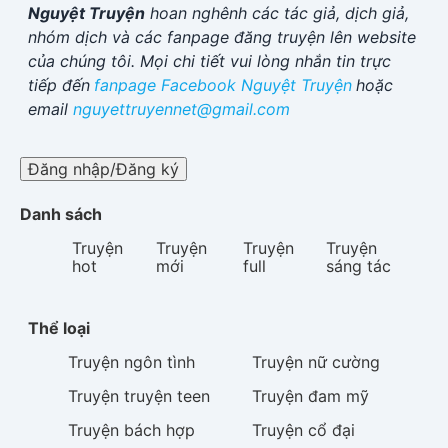
Nguyệt Truyện
hoan nghênh các tác giả, dịch giả,
nhóm dịch và các fanpage đăng truyện lên website
của chúng tôi. Mọi chi tiết vui lòng nhắn tin trực
tiếp đến
fanpage Facebook
Nguyệt Truyện
hoặc
email
nguyettruyennet@gmail.com
Đăng nhập/Đăng ký
Danh sách
Truyện
Truyện
Truyện
Truyện
hot
mới
full
sáng tác
Thể loại
Truyện
ngôn tình
Truyện
nữ cường
Truyện
truyện teen
Truyện
đam mỹ
Truyện
bách hợp
Truyện
cổ đại