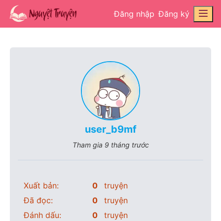
Đăng nhập
Đăng ký
user_b9mf
Tham gia
9 tháng trước
Xuất bản:
0
truyện
Đã đọc:
0
truyện
Đánh dấu:
0
truyện