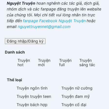
Nguyệt Truyện
hoan nghênh các tác giả, dịch giả,
nhóm dịch và các fanpage đăng truyện lên website
của chúng tôi. Mọi chi tiết vui lòng nhắn tin trực
tiếp đến
fanpage Facebook
Nguyệt Truyện
hoặc
email
nguyettruyennet@gmail.com
Đăng nhập/Đăng ký
Danh sách
Truyện
Truyện
Truyện
Truyện
hot
mới
full
sáng tác
Thể loại
Truyện
ngôn tình
Truyện
nữ cường
Truyện
truyện teen
Truyện
đam mỹ
Truyện
bách hợp
Truyện
cổ đại