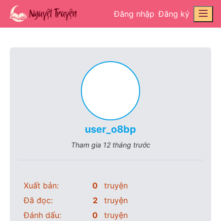
Đăng nhập
Đăng ký
user_o8bp
Tham gia
12 tháng trước
Xuất bản:
0
truyện
Đã đọc:
2
truyện
Đánh dấu:
0
truyện