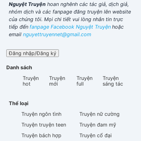
Nguyệt Truyện
hoan nghênh các tác giả, dịch giả,
nhóm dịch và các fanpage đăng truyện lên website
của chúng tôi. Mọi chi tiết vui lòng nhắn tin trực
tiếp đến
fanpage Facebook
Nguyệt Truyện
hoặc
email
nguyettruyennet@gmail.com
Đăng nhập/Đăng ký
Danh sách
Truyện
Truyện
Truyện
Truyện
hot
mới
full
sáng tác
Thể loại
Truyện
ngôn tình
Truyện
nữ cường
Truyện
truyện teen
Truyện
đam mỹ
Truyện
bách hợp
Truyện
cổ đại