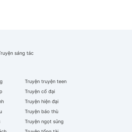
Truyện sáng tác
g
Truyện
truyện teen
p
Truyện
cổ đại
nh
Truyện
hiện đại
u
Truyện
báo thù
c
Truyện
ngọt sủng
ách
Truyện
tổng tài