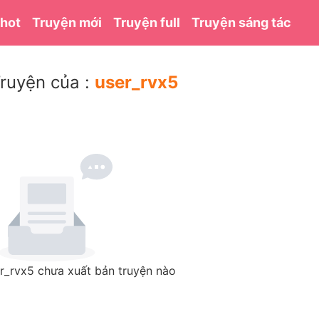
 hot
Truyện mới
Truyện full
Truyện sáng tác
ruyện của :
user_rvx5
r_rvx5 chưa xuất bản truyện nào