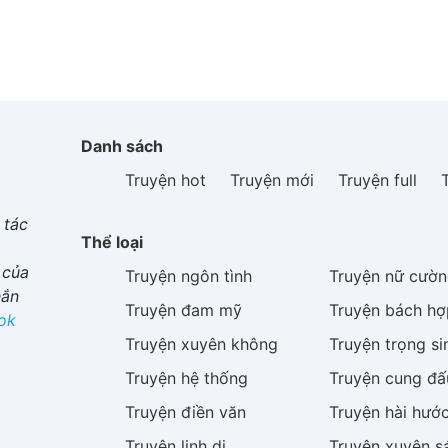
Danh sách
Truyện hot
Truyện mới
Truyện full
 tác
Thể loại
 của
Truyện
ngôn tình
Truyện
nữ cườn
hắn
Truyện
đam mỹ
Truyện
bách hợ
ok
Truyện
xuyên không
Truyện
trọng si
Truyện
hệ thống
Truyện
cung đấ
Truyện
điền văn
Truyện
hài hướ
Truyện
linh dị
Truyện
xuyên s