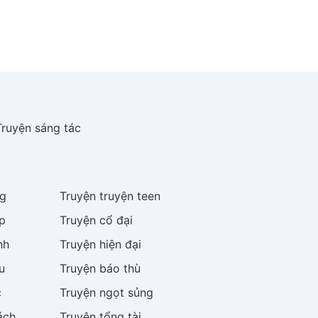
Truyện sáng tác
g
Truyện
truyện teen
p
Truyện
cổ đại
nh
Truyện
hiện đại
u
Truyện
báo thù
c
Truyện
ngọt sủng
ách
Truyện
tổng tài