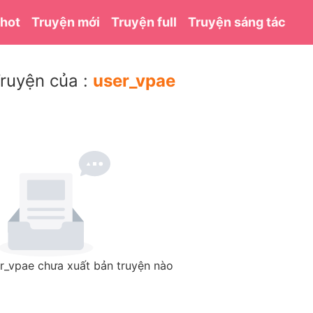
 hot
Truyện mới
Truyện full
Truyện sáng tác
ruyện của :
user_vpae
r_vpae chưa xuất bản truyện nào