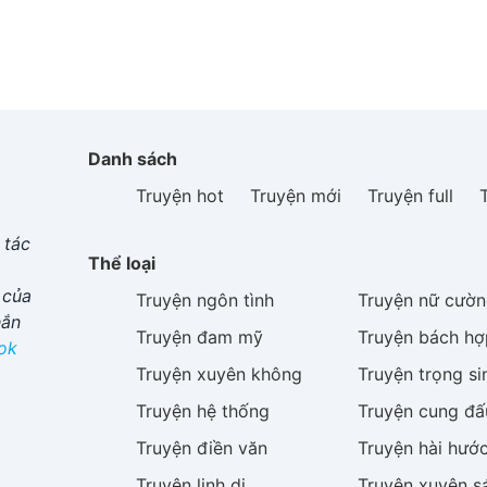
Danh sách
Truyện hot
Truyện mới
Truyện full
 tác
Thể loại
 của
Truyện
ngôn tình
Truyện
nữ cườn
hắn
Truyện
đam mỹ
Truyện
bách hợ
ok
Truyện
xuyên không
Truyện
trọng si
Truyện
hệ thống
Truyện
cung đấ
Truyện
điền văn
Truyện
hài hướ
Truyện
linh dị
Truyện
xuyên s