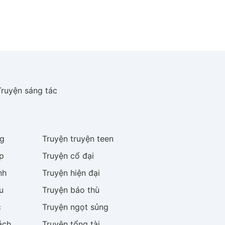
Truyện sáng tác
g
Truyện
truyện teen
p
Truyện
cổ đại
nh
Truyện
hiện đại
u
Truyện
báo thù
c
Truyện
ngọt sủng
ách
Truyện
tổng tài