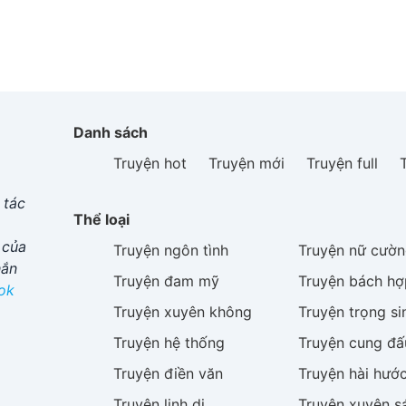
Danh sách
Truyện hot
Truyện mới
Truyện full
 tác
Thể loại
 của
Truyện
ngôn tình
Truyện
nữ cườn
hắn
Truyện
đam mỹ
Truyện
bách hợ
ok
Truyện
xuyên không
Truyện
trọng si
Truyện
hệ thống
Truyện
cung đấ
Truyện
điền văn
Truyện
hài hướ
Truyện
linh dị
Truyện
xuyên s