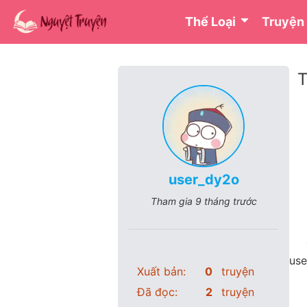
Thể Loại
Truyện
T
user_dy2o
Tham gia
9 tháng trước
use
Xuất bản:
0
truyện
Đã đọc:
2
truyện