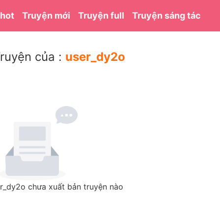
 hot
Truyện mới
Truyện full
Truyện sáng tác
ruyện của :
user_dy2o
r_dy2o chưa xuất bản truyện nào