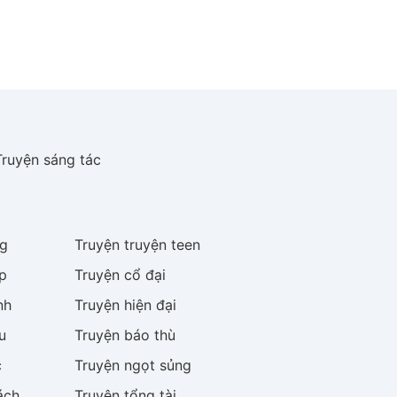
Truyện sáng tác
g
Truyện
truyện teen
p
Truyện
cổ đại
nh
Truyện
hiện đại
u
Truyện
báo thù
c
Truyện
ngọt sủng
ách
Truyện
tổng tài