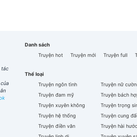
Danh sách
Truyện hot
Truyện mới
Truyện full
 tác
Thể loại
 của
Truyện
ngôn tình
Truyện
nữ cườn
hắn
Truyện
đam mỹ
Truyện
bách hợ
ok
Truyện
xuyên không
Truyện
trọng si
Truyện
hệ thống
Truyện
cung đấ
Truyện
điền văn
Truyện
hài hướ
Truyện
linh dị
Truyện
xuyên s