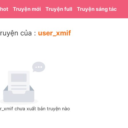
 hot
Truyện mới
Truyện full
Truyện sáng tác
ruyện của :
user_xmif
r_xmif chưa xuất bản truyện nào