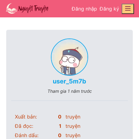
Đăng nhập
Đăng ký
user_5m7b
Tham gia
1 năm trước
Xuất bản:
0
truyện
Đã đọc:
1
truyện
Đánh dấu:
0
truyện