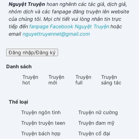
Nguyệt Truyện
hoan nghênh các tác giả, dịch giả,
nhóm dịch và các fanpage đăng truyện lên website
của chúng tôi. Mọi chi tiết vui lòng nhắn tin trực
tiếp đến
fanpage Facebook
Nguyệt Truyện
hoặc
email
nguyettruyennet@gmail.com
Đăng nhập/Đăng ký
Danh sách
Truyện
Truyện
Truyện
Truyện
hot
mới
full
sáng tác
Thể loại
Truyện
ngôn tình
Truyện
nữ cường
Truyện
truyện teen
Truyện
đam mỹ
Truyện
bách hợp
Truyện
cổ đại