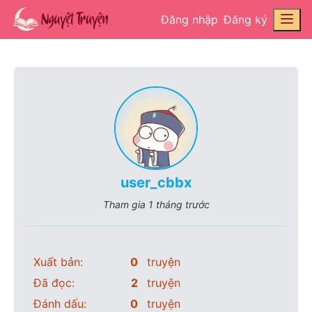
Đăng nhập
Đăng ký
user_cbbx
Tham gia
1 tháng trước
Xuất bản:
0
truyện
Đã đọc:
2
truyện
Đánh dấu:
0
truyện