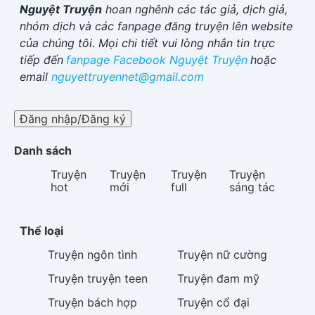
Nguyệt Truyện
hoan nghênh các tác giả, dịch giả,
nhóm dịch và các fanpage đăng truyện lên website
của chúng tôi. Mọi chi tiết vui lòng nhắn tin trực
tiếp đến
fanpage Facebook
Nguyệt Truyện
hoặc
email
nguyettruyennet@gmail.com
Đăng nhập/Đăng ký
Danh sách
Truyện
Truyện
Truyện
Truyện
hot
mới
full
sáng tác
Thể loại
Truyện
ngôn tình
Truyện
nữ cường
Truyện
truyện teen
Truyện
đam mỹ
Truyện
bách hợp
Truyện
cổ đại