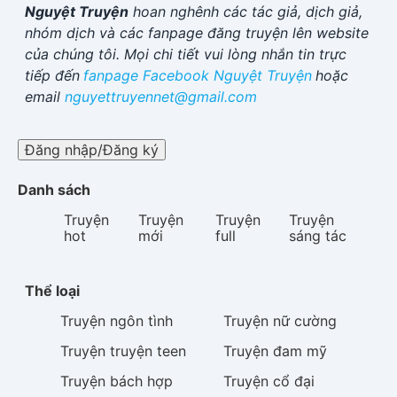
Nguyệt Truyện
hoan nghênh các tác giả, dịch giả,
nhóm dịch và các fanpage đăng truyện lên website
của chúng tôi. Mọi chi tiết vui lòng nhắn tin trực
tiếp đến
fanpage Facebook
Nguyệt Truyện
hoặc
email
nguyettruyennet@gmail.com
Đăng nhập/Đăng ký
Danh sách
Truyện
Truyện
Truyện
Truyện
hot
mới
full
sáng tác
Thể loại
Truyện
ngôn tình
Truyện
nữ cường
Truyện
truyện teen
Truyện
đam mỹ
Truyện
bách hợp
Truyện
cổ đại