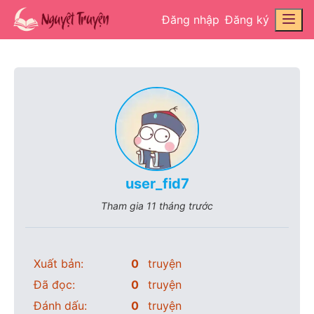
Đăng nhập
Đăng ký
user_fid7
Tham gia
11 tháng trước
Xuất bản:
0
truyện
Đã đọc:
0
truyện
Đánh dấu:
0
truyện