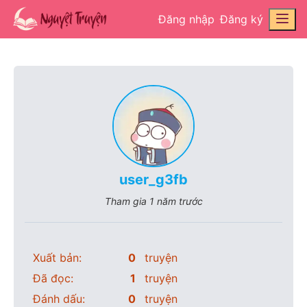
Đăng nhập
Đăng ký
user_g3fb
Tham gia
1 năm trước
Xuất bản:
0
truyện
Đã đọc:
1
truyện
Đánh dấu:
0
truyện