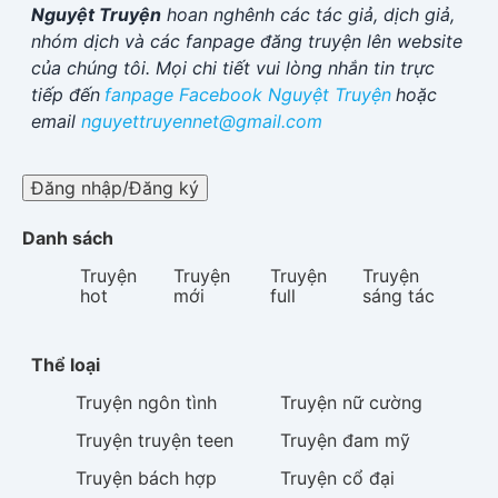
Nguyệt Truyện
hoan nghênh các tác giả, dịch giả,
nhóm dịch và các fanpage đăng truyện lên website
của chúng tôi. Mọi chi tiết vui lòng nhắn tin trực
tiếp đến
fanpage Facebook
Nguyệt Truyện
hoặc
email
nguyettruyennet@gmail.com
Đăng nhập/Đăng ký
Danh sách
Truyện
Truyện
Truyện
Truyện
hot
mới
full
sáng tác
Thể loại
Truyện
ngôn tình
Truyện
nữ cường
Truyện
truyện teen
Truyện
đam mỹ
Truyện
bách hợp
Truyện
cổ đại