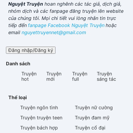
Nguyệt Truyện
hoan nghênh các tác giả, dịch giả,
nhóm dịch và các fanpage đăng truyện lên website
của chúng tôi. Mọi chi tiết vui lòng nhắn tin trực
tiếp đến
fanpage Facebook
Nguyệt Truyện
hoặc
email
nguyettruyennet@gmail.com
Đăng nhập/Đăng ký
Danh sách
Truyện
Truyện
Truyện
Truyện
hot
mới
full
sáng tác
Thể loại
Truyện
ngôn tình
Truyện
nữ cường
Truyện
truyện teen
Truyện
đam mỹ
Truyện
bách hợp
Truyện
cổ đại