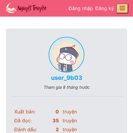
Đăng nhập
Đăng ký
user_9b03
Tham gia
8 tháng trước
Xuất bản:
0
truyện
Đã đọc:
35
truyện
Đánh dấu:
2
truyện