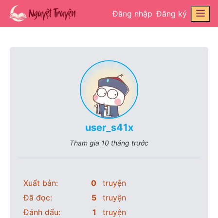
Đăng nhập
Đăng ký
user_s41x
Tham gia
10 tháng trước
Xuất bản:
0
truyện
Đã đọc:
5
truyện
Đánh dấu:
1
truyện