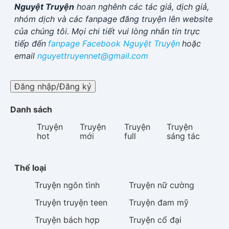
Nguyệt Truyện
hoan nghênh các tác giả, dịch giả,
nhóm dịch và các fanpage đăng truyện lên website
của chúng tôi. Mọi chi tiết vui lòng nhắn tin trực
tiếp đến
fanpage Facebook
Nguyệt Truyện
hoặc
email
nguyettruyennet@gmail.com
Đăng nhập/Đăng ký
Danh sách
Truyện
Truyện
Truyện
Truyện
hot
mới
full
sáng tác
Thể loại
Truyện
ngôn tình
Truyện
nữ cường
Truyện
truyện teen
Truyện
đam mỹ
Truyện
bách hợp
Truyện
cổ đại