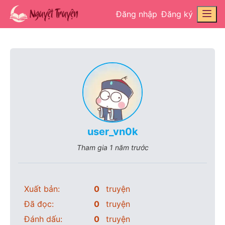
Đăng nhập
Đăng ký
user_vn0k
Tham gia
1 năm trước
Xuất bản:
0
truyện
Đã đọc:
0
truyện
Đánh dấu:
0
truyện