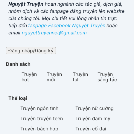
Nguyệt Truyện
hoan nghênh các tác giả, dịch giả,
nhóm dịch và các fanpage đăng truyện lên website
của chúng tôi. Mọi chi tiết vui lòng nhắn tin trực
tiếp đến
fanpage Facebook
Nguyệt Truyện
hoặc
email
nguyettruyennet@gmail.com
Đăng nhập/Đăng ký
Danh sách
Truyện
Truyện
Truyện
Truyện
hot
mới
full
sáng tác
Thể loại
Truyện
ngôn tình
Truyện
nữ cường
Truyện
truyện teen
Truyện
đam mỹ
Truyện
bách hợp
Truyện
cổ đại