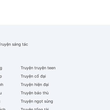
Truyện sáng tác
g
Truyện
truyện teen
p
Truyện
cổ đại
nh
Truyện
hiện đại
u
Truyện
báo thù
c
Truyện
ngọt sủng
ách
Truyện
tổng tài