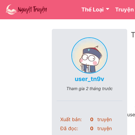
Thể Loại
Truyện
T
user_tn9v
Tham gia
2 tháng trước
use
Xuất bản:
0
truyện
Đã đọc:
0
truyện