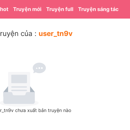
 hot
Truyện mới
Truyện full
Truyện sáng tác
ruyện của :
user_tn9v
r_tn9v chưa xuất bản truyện nào