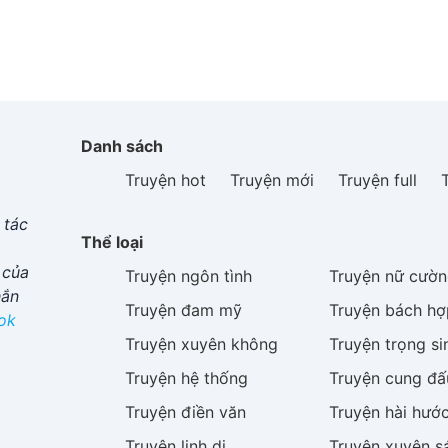
Danh sách
Truyện hot
Truyện mới
Truyện full
 tác
Thể loại
 của
Truyện
ngôn tình
Truyện
nữ cườn
hắn
Truyện
đam mỹ
Truyện
bách hợ
ok
Truyện
xuyên không
Truyện
trọng si
Truyện
hệ thống
Truyện
cung đấ
Truyện
điền văn
Truyện
hài hướ
Truyện
linh dị
Truyện
xuyên s