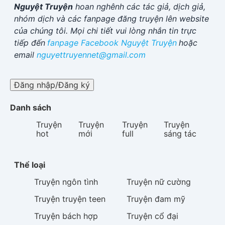
Nguyệt Truyện
hoan nghênh các tác giả, dịch giả,
nhóm dịch và các fanpage đăng truyện lên website
của chúng tôi. Mọi chi tiết vui lòng nhắn tin trực
tiếp đến
fanpage Facebook
Nguyệt Truyện
hoặc
email
nguyettruyennet@gmail.com
Đăng nhập/Đăng ký
Danh sách
Truyện
Truyện
Truyện
Truyện
hot
mới
full
sáng tác
Thể loại
Truyện
ngôn tình
Truyện
nữ cường
Truyện
truyện teen
Truyện
đam mỹ
Truyện
bách hợp
Truyện
cổ đại