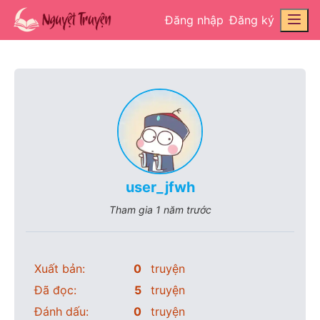
Đăng nhập
Đăng ký
user_jfwh
Tham gia
1 năm trước
Xuất bản:
0
truyện
Đã đọc:
5
truyện
Đánh dấu:
0
truyện