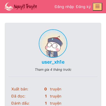
Đăng nhập
Đăng ký
user_xh1e
Tham gia
4 tháng trước
Xuất bản:
0
truyện
Đã đọc:
1
truyện
Đánh dấu:
1
truyện