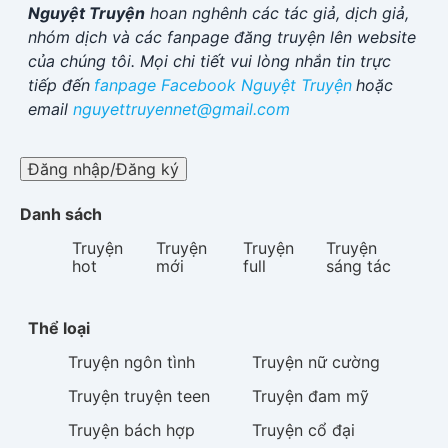
Nguyệt Truyện
hoan nghênh các tác giả, dịch giả,
nhóm dịch và các fanpage đăng truyện lên website
của chúng tôi. Mọi chi tiết vui lòng nhắn tin trực
tiếp đến
fanpage Facebook
Nguyệt Truyện
hoặc
email
nguyettruyennet@gmail.com
Đăng nhập/Đăng ký
Danh sách
Truyện
Truyện
Truyện
Truyện
hot
mới
full
sáng tác
Thể loại
Truyện
ngôn tình
Truyện
nữ cường
Truyện
truyện teen
Truyện
đam mỹ
Truyện
bách hợp
Truyện
cổ đại