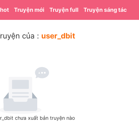
 hot
Truyện mới
Truyện full
Truyện sáng tác
ruyện của :
user_dbit
r_dbit chưa xuất bản truyện nào