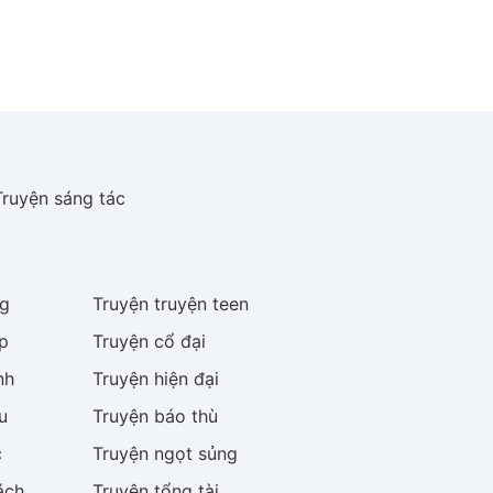
Truyện sáng tác
g
Truyện
truyện teen
p
Truyện
cổ đại
nh
Truyện
hiện đại
u
Truyện
báo thù
c
Truyện
ngọt sủng
ách
Truyện
tổng tài