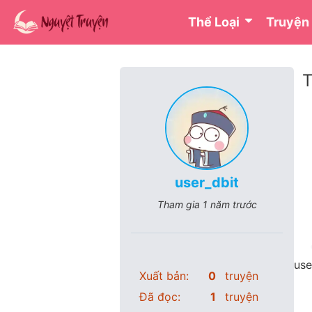
Thể Loại
Truyện
T
user_dbit
Tham gia
1 năm trước
use
Xuất bản:
0
truyện
Đã đọc:
1
truyện