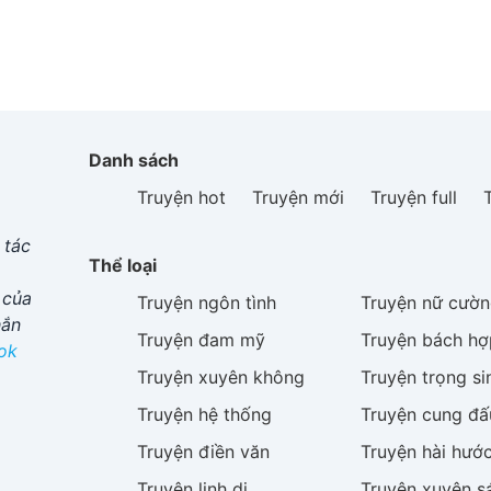
Danh sách
Truyện hot
Truyện mới
Truyện full
 tác
Thể loại
 của
Truyện
ngôn tình
Truyện
nữ cườn
hắn
Truyện
đam mỹ
Truyện
bách hợ
ok
Truyện
xuyên không
Truyện
trọng si
Truyện
hệ thống
Truyện
cung đấ
Truyện
điền văn
Truyện
hài hướ
Truyện
linh dị
Truyện
xuyên s