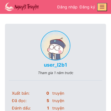
Đăng nhập
Đăng ký
user_l2b1
Tham gia
1 năm trước
Xuất bản:
0
truyện
Đã đọc:
5
truyện
Đánh dấu:
1
truyện