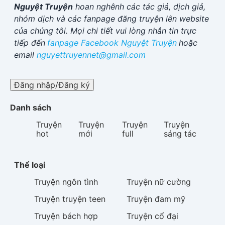
Nguyệt Truyện
hoan nghênh các tác giả, dịch giả,
nhóm dịch và các fanpage đăng truyện lên website
của chúng tôi. Mọi chi tiết vui lòng nhắn tin trực
tiếp đến
fanpage Facebook
Nguyệt Truyện
hoặc
email
nguyettruyennet@gmail.com
Đăng nhập/Đăng ký
Danh sách
Truyện
Truyện
Truyện
Truyện
hot
mới
full
sáng tác
Thể loại
Truyện
ngôn tình
Truyện
nữ cường
Truyện
truyện teen
Truyện
đam mỹ
Truyện
bách hợp
Truyện
cổ đại