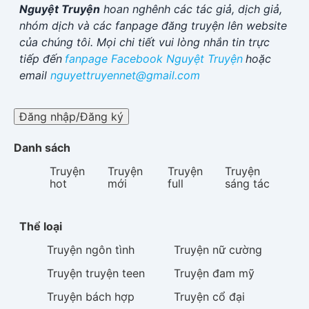
Nguyệt Truyện
hoan nghênh các tác giả, dịch giả,
nhóm dịch và các fanpage đăng truyện lên website
của chúng tôi. Mọi chi tiết vui lòng nhắn tin trực
tiếp đến
fanpage Facebook
Nguyệt Truyện
hoặc
email
nguyettruyennet@gmail.com
Đăng nhập/Đăng ký
Danh sách
Truyện
Truyện
Truyện
Truyện
hot
mới
full
sáng tác
Thể loại
Truyện
ngôn tình
Truyện
nữ cường
Truyện
truyện teen
Truyện
đam mỹ
Truyện
bách hợp
Truyện
cổ đại