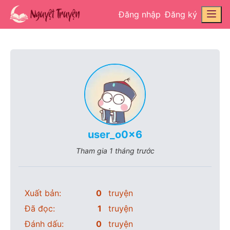
Đăng nhập
Đăng ký
user_o0x6
Tham gia
1 tháng trước
Xuất bản:
0
truyện
Đã đọc:
1
truyện
Đánh dấu:
0
truyện