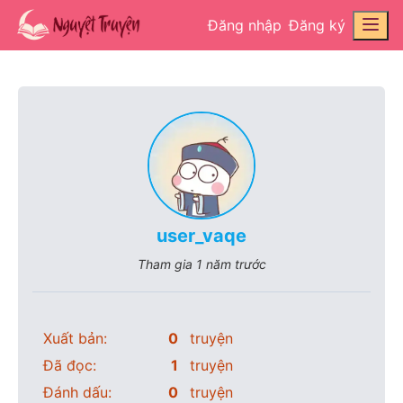
Đăng nhập
Đăng ký
user_vaqe
Tham gia
1 năm trước
Xuất bản:
0
truyện
Đã đọc:
1
truyện
Đánh dấu:
0
truyện