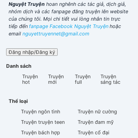
Nguyệt Truyện
hoan nghênh các tác giả, dịch giả,
nhóm dịch và các fanpage đăng truyện lên website
của chúng tôi. Mọi chi tiết vui lòng nhắn tin trực
tiếp đến
fanpage Facebook
Nguyệt Truyện
hoặc
email
nguyettruyennet@gmail.com
Đăng nhập/Đăng ký
Danh sách
Truyện
Truyện
Truyện
Truyện
hot
mới
full
sáng tác
Thể loại
Truyện
ngôn tình
Truyện
nữ cường
Truyện
truyện teen
Truyện
đam mỹ
Truyện
bách hợp
Truyện
cổ đại