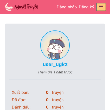
Đăng nhập
Đăng ký
user_ugkz
Tham gia
1 năm trước
Xuất bản:
0
truyện
Đã đọc:
0
truyện
Đánh dấu:
0
truyện