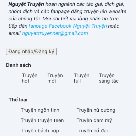
Nguyệt Truyện
hoan nghênh các tác giả, dịch giả,
nhóm dịch và các fanpage đăng truyện lên website
của chúng tôi. Mọi chi tiết vui lòng nhắn tin trực
tiếp đến
fanpage Facebook
Nguyệt Truyện
hoặc
email
nguyettruyennet@gmail.com
Đăng nhập/Đăng ký
Danh sách
Truyện
Truyện
Truyện
Truyện
hot
mới
full
sáng tác
Thể loại
Truyện
ngôn tình
Truyện
nữ cường
Truyện
truyện teen
Truyện
đam mỹ
Truyện
bách hợp
Truyện
cổ đại