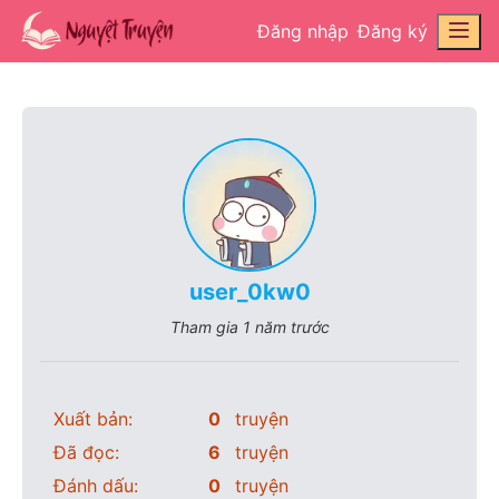
Đăng nhập
Đăng ký
user_0kw0
Tham gia
1 năm trước
Xuất bản:
0
truyện
Đã đọc:
6
truyện
Đánh dấu:
0
truyện