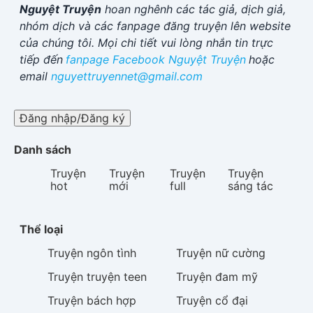
Nguyệt Truyện
hoan nghênh các tác giả, dịch giả,
nhóm dịch và các fanpage đăng truyện lên website
của chúng tôi. Mọi chi tiết vui lòng nhắn tin trực
tiếp đến
fanpage Facebook
Nguyệt Truyện
hoặc
email
nguyettruyennet@gmail.com
Đăng nhập/Đăng ký
Danh sách
Truyện
Truyện
Truyện
Truyện
hot
mới
full
sáng tác
Thể loại
Truyện
ngôn tình
Truyện
nữ cường
Truyện
truyện teen
Truyện
đam mỹ
Truyện
bách hợp
Truyện
cổ đại