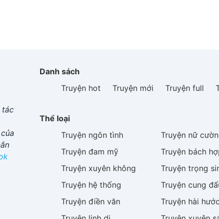
Danh sách
Truyện hot
Truyện mới
Truyện full
 tác
Thể loại
 của
Truyện
ngôn tình
Truyện
nữ cườn
hắn
Truyện
đam mỹ
Truyện
bách hợ
ok
Truyện
xuyên không
Truyện
trọng si
Truyện
hệ thống
Truyện
cung đấ
Truyện
điền văn
Truyện
hài hướ
Truyện
linh dị
Truyện
xuyên s