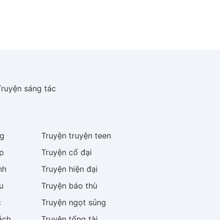
Truyện sáng tác
g
Truyện
truyện teen
p
Truyện
cổ đại
nh
Truyện
hiện đại
u
Truyện
báo thù
c
Truyện
ngọt sủng
ách
Truyện
tổng tài