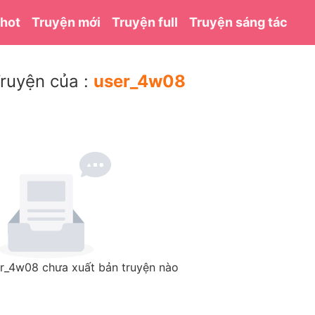
 hot
Truyện mới
Truyện full
Truyện sáng tác
ruyện của :
user_4w08
r_4w08 chưa xuất bản truyện nào