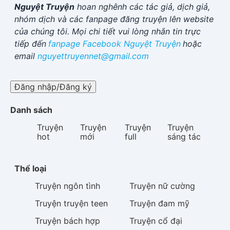
Nguyệt Truyện
hoan nghênh các tác giả, dịch giả,
nhóm dịch và các fanpage đăng truyện lên website
của chúng tôi. Mọi chi tiết vui lòng nhắn tin trực
tiếp đến
fanpage Facebook
Nguyệt Truyện
hoặc
email
nguyettruyennet@gmail.com
Đăng nhập/Đăng ký
Danh sách
Truyện
Truyện
Truyện
Truyện
hot
mới
full
sáng tác
Thể loại
Truyện
ngôn tình
Truyện
nữ cường
Truyện
truyện teen
Truyện
đam mỹ
Truyện
bách hợp
Truyện
cổ đại