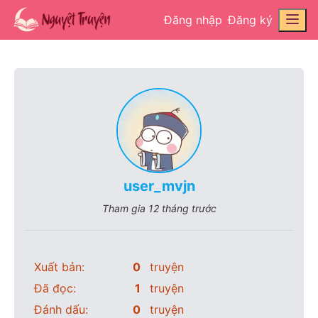
Đăng nhập
Đăng ký
user_mvjn
Tham gia
12 tháng trước
Xuất bản:
0
truyện
Đã đọc:
1
truyện
Đánh dấu:
0
truyện