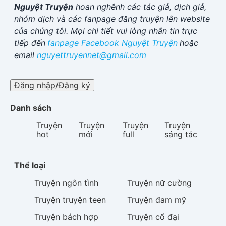
Nguyệt Truyện
hoan nghênh các tác giả, dịch giả,
nhóm dịch và các fanpage đăng truyện lên website
của chúng tôi. Mọi chi tiết vui lòng nhắn tin trực
tiếp đến
fanpage Facebook
Nguyệt Truyện
hoặc
email
nguyettruyennet@gmail.com
Đăng nhập/Đăng ký
Danh sách
Truyện
Truyện
Truyện
Truyện
hot
mới
full
sáng tác
Thể loại
Truyện
ngôn tình
Truyện
nữ cường
Truyện
truyện teen
Truyện
đam mỹ
Truyện
bách hợp
Truyện
cổ đại