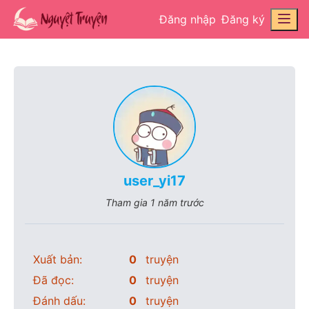
Đăng nhập
Đăng ký
user_yi17
Tham gia
1 năm trước
Xuất bản:
0
truyện
Đã đọc:
0
truyện
Đánh dấu:
0
truyện