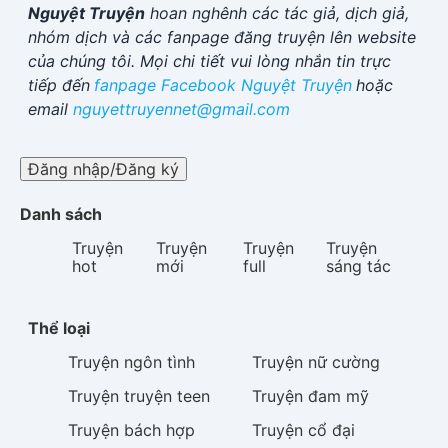
Nguyệt Truyện
hoan nghênh các tác giả, dịch giả,
nhóm dịch và các fanpage đăng truyện lên website
của chúng tôi. Mọi chi tiết vui lòng nhắn tin trực
tiếp đến
fanpage Facebook
Nguyệt Truyện
hoặc
email
nguyettruyennet@gmail.com
Đăng nhập/Đăng ký
Danh sách
Truyện
Truyện
Truyện
Truyện
hot
mới
full
sáng tác
Thể loại
Truyện
ngôn tình
Truyện
nữ cường
Truyện
truyện teen
Truyện
đam mỹ
Truyện
bách hợp
Truyện
cổ đại