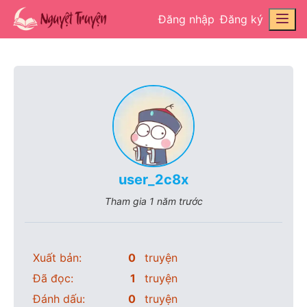
Đăng nhập
Đăng ký
user_2c8x
Tham gia
1 năm trước
Xuất bản:
0
truyện
Đã đọc:
1
truyện
Đánh dấu:
0
truyện