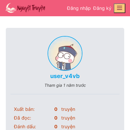
Đăng nhập
Đăng ký
user_v4vb
Tham gia
1 năm trước
Xuất bản:
0
truyện
Đã đọc:
0
truyện
Đánh dấu:
0
truyện