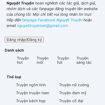
Nguyệt Truyện
hoan nghênh các tác giả, dịch giả,
nhóm dịch và các fanpage đăng truyện lên website
của chúng tôi. Mọi chi tiết vui lòng nhắn tin trực
tiếp đến
fanpage Facebook
Nguyệt Truyện
hoặc
email
nguyettruyennet@gmail.com
Đăng nhập/Đăng ký
Danh sách
Truyện
Truyện
Truyện
Truyện
hot
mới
full
sáng tác
Thể loại
Truyện
ngôn tình
Truyện
nữ cường
Truyện
truyện teen
Truyện
đam mỹ
Truyện
bách hợp
Truyện
cổ đại