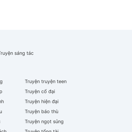
Truyện sáng tác
g
Truyện
truyện teen
p
Truyện
cổ đại
nh
Truyện
hiện đại
u
Truyện
báo thù
c
Truyện
ngọt sủng
ách
Truyện
tổng tài