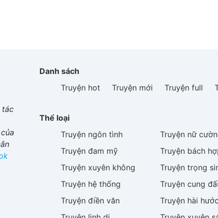
Danh sách
Truyện hot
Truyện mới
Truyện full
 tác
Thể loại
 của
Truyện
ngôn tình
Truyện
nữ cườn
hắn
Truyện
đam mỹ
Truyện
bách hợ
ok
Truyện
xuyên không
Truyện
trọng si
Truyện
hệ thống
Truyện
cung đấ
Truyện
điền văn
Truyện
hài hướ
Truyện
linh dị
Truyện
xuyên s