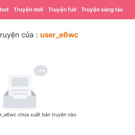
 hot
Truyện mới
Truyện full
Truyện sáng tác
ruyện của :
user_e6wc
r_e6wc chưa xuất bản truyện nào