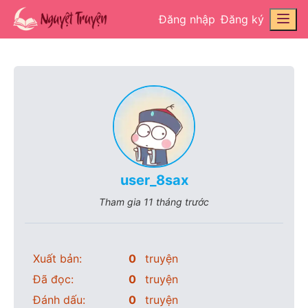
Đăng nhập
Đăng ký
user_8sax
Tham gia
11 tháng trước
Xuất bản:
0
truyện
Đã đọc:
0
truyện
Đánh dấu:
0
truyện