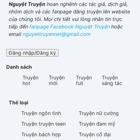
Nguyệt Truyện
hoan nghênh các tác giả, dịch giả,
nhóm dịch và các fanpage đăng truyện lên website
của chúng tôi. Mọi chi tiết vui lòng nhắn tin trực
tiếp đến
fanpage Facebook
Nguyệt Truyện
hoặc
email
nguyettruyennet@gmail.com
Đăng nhập/Đăng ký
Danh sách
Truyện
Truyện
Truyện
Truyện
hot
mới
full
sáng tác
Thể loại
Truyện
ngôn tình
Truyện
nữ cường
Truyện
truyện teen
Truyện
đam mỹ
Truyện
bách hợp
Truyện
cổ đại