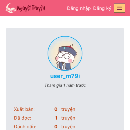
Đăng nhập
Đăng ký
user_m79i
Tham gia
1 năm trước
Xuất bản:
0
truyện
Đã đọc:
1
truyện
Đánh dấu:
0
truyện