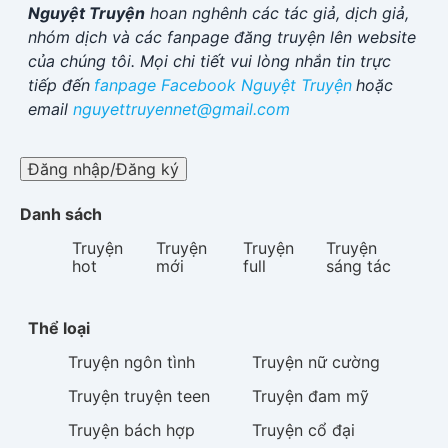
Nguyệt Truyện
hoan nghênh các tác giả, dịch giả,
nhóm dịch và các fanpage đăng truyện lên website
của chúng tôi. Mọi chi tiết vui lòng nhắn tin trực
tiếp đến
fanpage Facebook
Nguyệt Truyện
hoặc
email
nguyettruyennet@gmail.com
Đăng nhập/Đăng ký
Danh sách
Truyện
Truyện
Truyện
Truyện
hot
mới
full
sáng tác
Thể loại
Truyện
ngôn tình
Truyện
nữ cường
Truyện
truyện teen
Truyện
đam mỹ
Truyện
bách hợp
Truyện
cổ đại