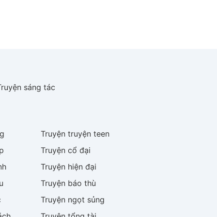
Truyện sáng tác
g
Truyện
truyện teen
p
Truyện
cổ đại
nh
Truyện
hiện đại
u
Truyện
báo thù
c
Truyện
ngọt sủng
ách
Truyện
tổng tài