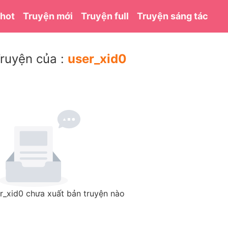
 hot
Truyện mới
Truyện full
Truyện sáng tác
ruyện của :
user_xid0
r_xid0 chưa xuất bản truyện nào