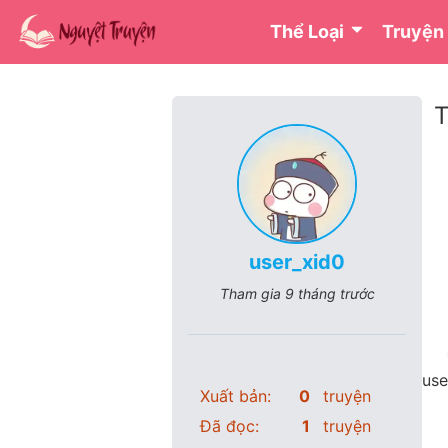
Thể Loại
Truyện
T
user_xid0
Tham gia
9 tháng trước
use
Xuất bản:
0
truyện
Đã đọc:
1
truyện