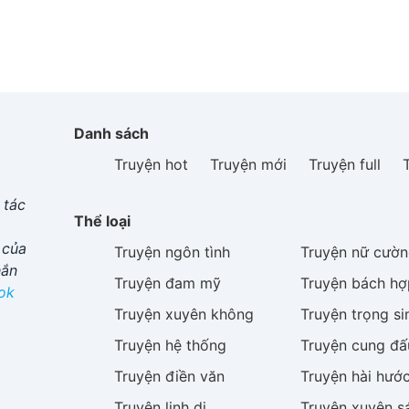
Danh sách
Truyện hot
Truyện mới
Truyện full
 tác
Thể loại
 của
Truyện
ngôn tình
Truyện
nữ cườn
hắn
Truyện
đam mỹ
Truyện
bách hợ
ok
Truyện
xuyên không
Truyện
trọng si
Truyện
hệ thống
Truyện
cung đấ
Truyện
điền văn
Truyện
hài hướ
Truyện
linh dị
Truyện
xuyên s