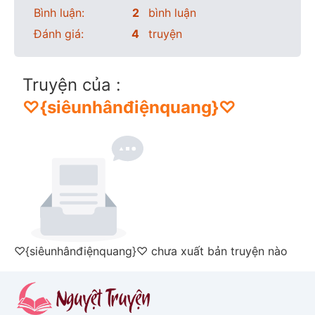
Bình luận:
2
bình luận
Đánh giá:
4
truyện
Truyện của :
♡{siêunhânđiệnquang}♡
♡{siêunhânđiệnquang}♡ chưa xuất bản truyện nào