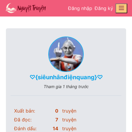
Đăng nhập
Đăng ký
♡{siêunhânđiệnquang}♡
Tham gia
1 tháng trước
Xuất bản:
0
truyện
Đã đọc:
7
truyện
Đánh dấu:
14
truyện