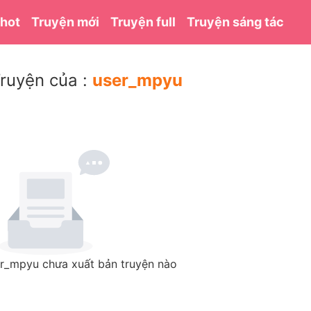
 hot
Truyện mới
Truyện full
Truyện sáng tác
ruyện của :
user_mpyu
r_mpyu chưa xuất bản truyện nào