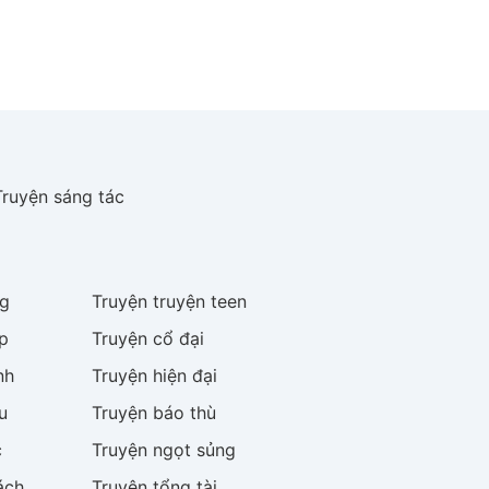
Truyện sáng tác
g
Truyện
truyện teen
p
Truyện
cổ đại
nh
Truyện
hiện đại
u
Truyện
báo thù
c
Truyện
ngọt sủng
ách
Truyện
tổng tài