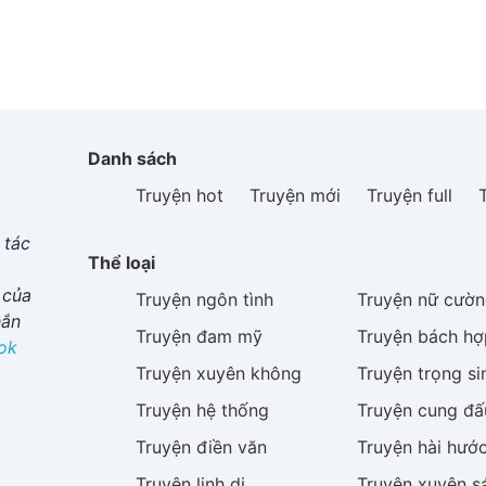
Danh sách
Truyện hot
Truyện mới
Truyện full
 tác
Thể loại
 của
Truyện
ngôn tình
Truyện
nữ cườn
hắn
Truyện
đam mỹ
Truyện
bách hợ
ok
Truyện
xuyên không
Truyện
trọng si
Truyện
hệ thống
Truyện
cung đấ
Truyện
điền văn
Truyện
hài hướ
Truyện
linh dị
Truyện
xuyên s