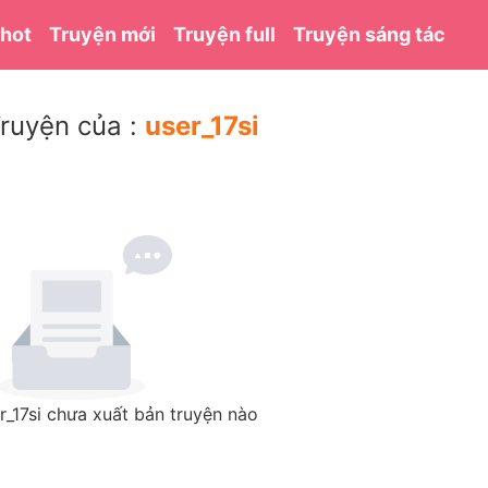
 hot
Truyện mới
Truyện full
Truyện sáng tác
ruyện của :
user_17si
r_17si chưa xuất bản truyện nào