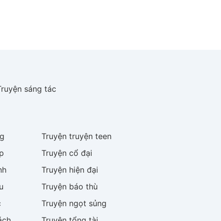
Truyện sáng tác
g
Truyện
truyện teen
p
Truyện
cổ đại
nh
Truyện
hiện đại
u
Truyện
báo thù
c
Truyện
ngọt sủng
ách
Truyện
tổng tài