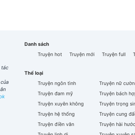
Danh sách
Truyện hot
Truyện mới
Truyện full
 tác
Thể loại
 của
Truyện
ngôn tình
Truyện
nữ cườn
hắn
Truyện
đam mỹ
Truyện
bách hợ
ok
Truyện
xuyên không
Truyện
trọng si
Truyện
hệ thống
Truyện
cung đấ
Truyện
điền văn
Truyện
hài hướ
Truyện
linh dị
Truyện
xuyên s