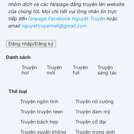
nhóm dịch và các fanpage đăng truyện lên website
của chúng tôi. Mọi chi tiết vui lòng nhắn tin trực
tiếp đến
fanpage Facebook
Nguyệt Truyện
hoặc
email
nguyettruyennet@gmail.com
Đăng nhập/Đăng ký
Danh sách
Truyện
Truyện
Truyện
Truyện
hot
mới
full
sáng tác
Thể loại
Truyện
ngôn tình
Truyện
nữ cường
Truyện
truyện teen
Truyện
đam mỹ
Truyện
bách hợp
Truyện
cổ đại
Truyện
xuyên không
Truyện
trọng sinh