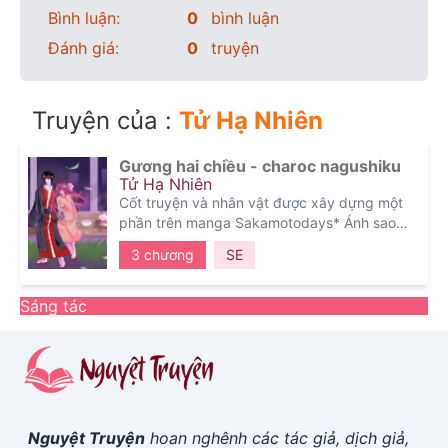
Bình luận:
0
bình luận
Đánh giá:
0
truyện
Truyện của :
Tử Hạ Nhiên
Gương hai chiều - charoc nagushiku
Tử Hạ Nhiên
Cốt truyện và nhân vật được xây dựng một
phần trên manga Sakamotodays*
Ánh sao
nhỏ bé le lói nơi màn đêm ngột ngạt, dịu êm
3 chương
SE
ôm lấy.
Sáng tác
Nguyệt Truyện
hoan nghênh các tác giả, dịch giả,