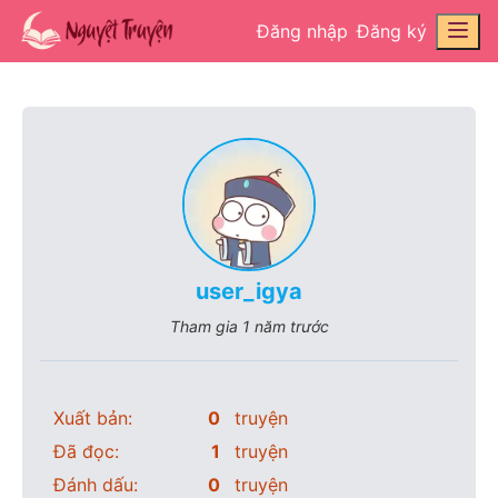
Đăng nhập
Đăng ký
user_igya
Tham gia
1 năm trước
Xuất bản:
0
truyện
Đã đọc:
1
truyện
Đánh dấu:
0
truyện