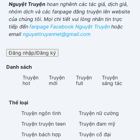
Nguyệt Truyện
hoan nghênh các tác giả, dịch giả,
nhóm dịch và các fanpage đăng truyện lên website
của chúng tôi. Mọi chi tiết vui lòng nhắn tin trực
tiếp đến
fanpage Facebook
Nguyệt Truyện
hoặc
email
nguyettruyennet@gmail.com
Đăng nhập/Đăng ký
Danh sách
Truyện
Truyện
Truyện
Truyện
hot
mới
full
sáng tác
Thể loại
Truyện
ngôn tình
Truyện
nữ cường
Truyện
truyện teen
Truyện
đam mỹ
Truyện
bách hợp
Truyện
cổ đại