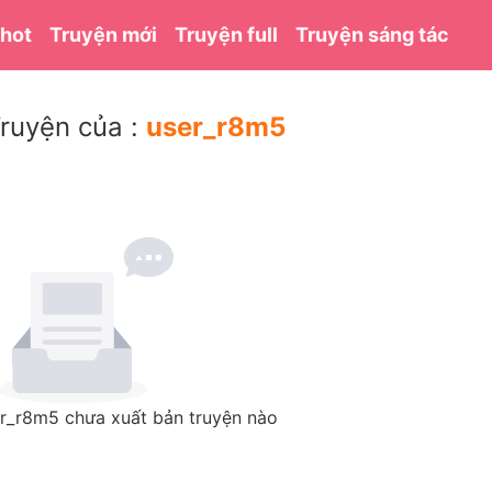
 hot
Truyện mới
Truyện full
Truyện sáng tác
ruyện của :
user_r8m5
r_r8m5 chưa xuất bản truyện nào