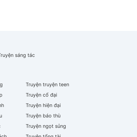
Truyện sáng tác
g
Truyện
truyện teen
p
Truyện
cổ đại
nh
Truyện
hiện đại
u
Truyện
báo thù
c
Truyện
ngọt sủng
ách
Truyện
tổng tài