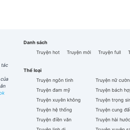
Danh sách
Truyện hot
Truyện mới
Truyện full
 tác
Thể loại
 của
Truyện
ngôn tình
Truyện
nữ cườn
hắn
Truyện
đam mỹ
Truyện
bách hợ
ok
Truyện
xuyên không
Truyện
trọng si
Truyện
hệ thống
Truyện
cung đấ
Truyện
điền văn
Truyện
hài hướ
Truyện
linh dị
Truyện
xuyên s