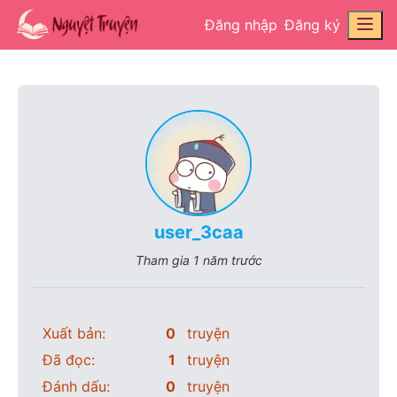
Đăng nhập
Đăng ký
user_3caa
Tham gia
1 năm trước
Xuất bản:
0
truyện
Đã đọc:
1
truyện
Đánh dấu:
0
truyện