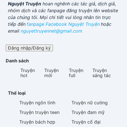
Nguyệt Truyện
hoan nghênh các tác giả, dịch giả,
nhóm dịch và các fanpage đăng truyện lên website
của chúng tôi. Mọi chi tiết vui lòng nhắn tin trực
tiếp đến
fanpage Facebook
Nguyệt Truyện
hoặc
email
nguyettruyennet@gmail.com
Đăng nhập/Đăng ký
Danh sách
Truyện
Truyện
Truyện
Truyện
hot
mới
full
sáng tác
Thể loại
Truyện
ngôn tình
Truyện
nữ cường
Truyện
truyện teen
Truyện
đam mỹ
Truyện
bách hợp
Truyện
cổ đại