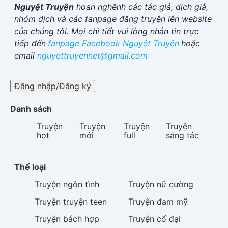
Nguyệt Truyện
hoan nghênh các tác giả, dịch giả,
nhóm dịch và các fanpage đăng truyện lên website
của chúng tôi. Mọi chi tiết vui lòng nhắn tin trực
tiếp đến
fanpage Facebook
Nguyệt Truyện
hoặc
email
nguyettruyennet@gmail.com
Đăng nhập/Đăng ký
Danh sách
Truyện
Truyện
Truyện
Truyện
hot
mới
full
sáng tác
Thể loại
Truyện
ngôn tình
Truyện
nữ cường
Truyện
truyện teen
Truyện
đam mỹ
Truyện
bách hợp
Truyện
cổ đại