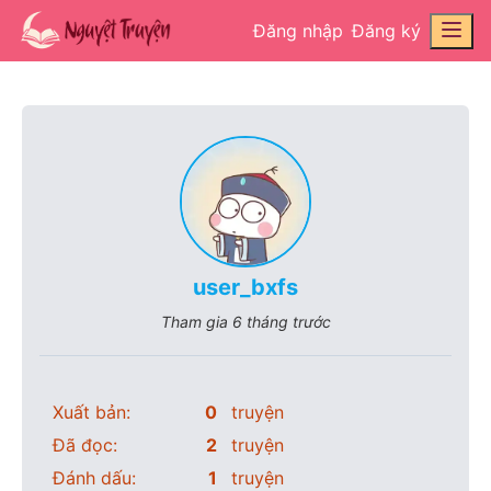
Đăng nhập
Đăng ký
user_bxfs
Tham gia
6 tháng trước
Xuất bản:
0
truyện
Đã đọc:
2
truyện
Đánh dấu:
1
truyện