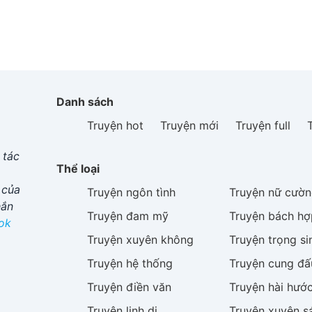
Danh sách
Truyện hot
Truyện mới
Truyện full
 tác
Thể loại
 của
Truyện
ngôn tình
Truyện
nữ cườn
hắn
Truyện
đam mỹ
Truyện
bách hợ
ok
Truyện
xuyên không
Truyện
trọng si
Truyện
hệ thống
Truyện
cung đấ
Truyện
điền văn
Truyện
hài hướ
Truyện
linh dị
Truyện
xuyên s