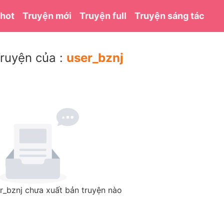
 hot
Truyện mới
Truyện full
Truyện sáng tác
ruyện của :
user_bznj
r_bznj chưa xuất bản truyện nào