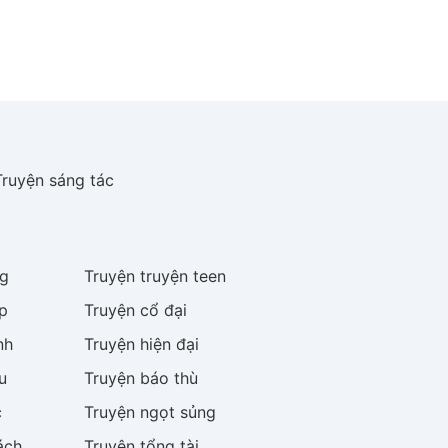
Truyện sáng tác
g
Truyện
truyện teen
p
Truyện
cổ đại
nh
Truyện
hiện đại
u
Truyện
báo thù
c
Truyện
ngọt sủng
ách
Truyện
tổng tài