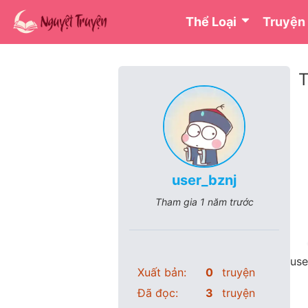
Thể Loại
Truyện
T
user_bznj
Tham gia
1 năm trước
use
Xuất bản:
0
truyện
Đã đọc:
3
truyện