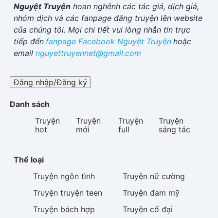
Nguyệt Truyện
hoan nghênh các tác giả, dịch giả,
nhóm dịch và các fanpage đăng truyện lên website
của chúng tôi. Mọi chi tiết vui lòng nhắn tin trực
tiếp đến
fanpage Facebook
Nguyệt Truyện
hoặc
email
nguyettruyennet@gmail.com
Đăng nhập/Đăng ký
Danh sách
Truyện
Truyện
Truyện
Truyện
hot
mới
full
sáng tác
Thể loại
Truyện
ngôn tình
Truyện
nữ cường
Truyện
truyện teen
Truyện
đam mỹ
Truyện
bách hợp
Truyện
cổ đại