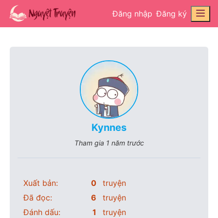
Đăng nhập
Đăng ký
Kynnes
Tham gia
1 năm trước
Xuất bản:
0
truyện
Đã đọc:
6
truyện
Đánh dấu:
1
truyện