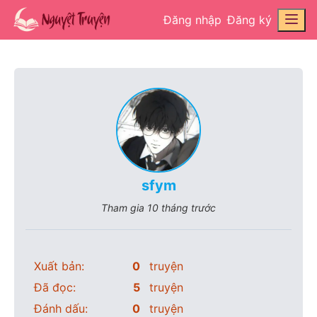
Đăng nhập
Đăng ký
sfym
Tham gia
10 tháng trước
Xuất bản:
0
truyện
Đã đọc:
5
truyện
Đánh dấu:
0
truyện