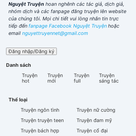
Nguyệt Truyện
hoan nghênh các tác giả, dịch giả,
nhóm dịch và các fanpage đăng truyện lên website
của chúng tôi. Mọi chi tiết vui lòng nhắn tin trực
tiếp đến
fanpage Facebook
Nguyệt Truyện
hoặc
email
nguyettruyennet@gmail.com
Đăng nhập/Đăng ký
Danh sách
Truyện
Truyện
Truyện
Truyện
hot
mới
full
sáng tác
Thể loại
Truyện
ngôn tình
Truyện
nữ cường
Truyện
truyện teen
Truyện
đam mỹ
Truyện
bách hợp
Truyện
cổ đại